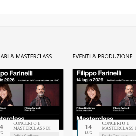
ARI & MASTERCLASS
EVENTI & PRODUZIONE
CONCERTO E
PERUGIA
CONCERTO E
4
22
14
MASTERCLASS DI
HISTORICAL PIAN
MASTERCLASS 
UG
CANTO
GIU
LUG
INTERNATIONAL
CANTO
Felicia Gavilanes
Felicia Gavilanes