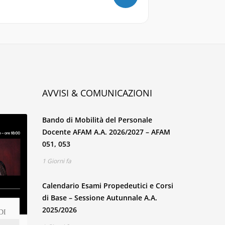
AVVISI & COMUNICAZIONI
Bando di Mobilità del Personale
Docente AFAM A.A. 2026/2027 – AFAM
051, 053
1 Giorni fa
Calendario Esami Propedeutici e Corsi
di Base – Sessione Autunnale A.A.
MASTERCLASS DI
NUOVE MUSICHE!
MA
25
08
29
03
2025/2026
O
DI
PIANOFORTE
IM
MAG
GIU
APR
GIU
JA
Conservatorio di Musica di Perugia
Benedetto Lupo
A Cura degli Studenti di Composizione del Conservatorio di Perugia
Are