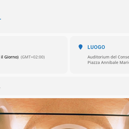
…
LUOGO
il Giorno)
(GMT+02:00)
Auditorium del Conse
Piazza Annibale Mario
L