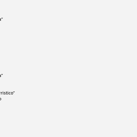
a”
a”
ristico”
o