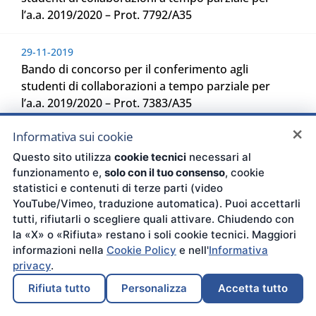
l’a.a. 2019/2020 – Prot. 7792/A35
29-11-2019
Bando di concorso per il conferimento agli
studenti di collaborazioni a tempo parziale per
l’a.a. 2019/2020 – Prot. 7383/A35
×
Informativa sui cookie
12-11-2019
Bando di concorso per il conferimento agli
Questo sito utilizza
cookie tecnici
necessari al
funzionamento e,
solo con il tuo consenso
, cookie
studenti di collaborazioni a tempo parziale per
statistici e contenuti di terze parti (video
l’a.a. 2019/2020 – Prot. 6637/A35
YouTube/Vimeo, traduzione automatica). Puoi accettarli
tutti, rifiutarli o scegliere quali attivare. Chiudendo con
07-11-2019
la «X» o «Rifiuta» restano i soli cookie tecnici. Maggiori
Procedura selettiva pubblica, per soli titoli, per
informazioni nella
Cookie Policy
e nell'
Informativa
l’individuazione di destinatari di contratti di
privacy
.
insegnamento nei Corsi di Base – Prot. n. 6481/A35
Rifiuta tutto
Personalizza
Accetta tutto