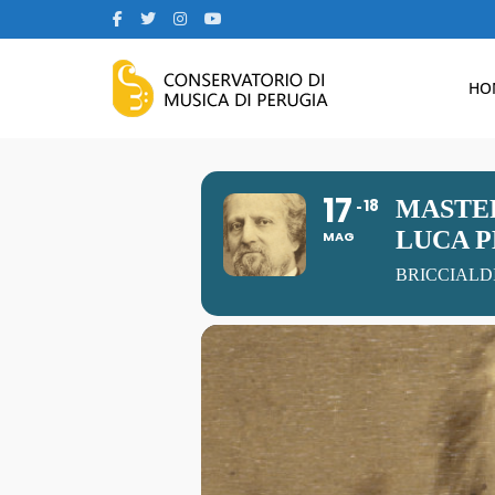
HO
17
18
MASTER
LUCA 
MAG
BRICCIALD