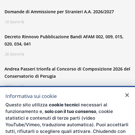
Domande di Ammissione per Stranieri A.A. 2026/2027
10 Giorni fa
Decreto Rinnovo Pubblicazione Bandi AFAM 002, 009, 015,
020, 034, 041
26 Giorni fa
Andrea Passeri trionfa al Concorso di Composizione 2026 del
Conservatorio di Perugia
30 Giorni fa
×
Informativa sui cookie
Questo sito utilizza
cookie tecnici
necessari al
funzionamento e,
solo con il tuo consenso
, cookie
statistici e contenuti di terze parti (video
YouTube/Vimeo, traduzione automatica). Puoi accettarli
CONSERVATORIO DI MUSICA DI PERUGIA - F. MORLACCHI
tutti, rifiutarli o scegliere quali attivare. Chiudendo con